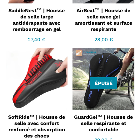

SaddleNest™ | Housse
AirSeat™ | Housse de
de selle large
selle avec gel
antidérapante avec
amortissant et surface
rembourrage en gel
respirante
27,40 €
28,00 €
Prix
27,40
Prix
28,00
régulier
€
régulier
€
ÉPUISÉ
SoftRide™ | Housse de
GuardGel™ | Housse de
selle avec confort
selle respirante et
renforcé et absorption
confortable
des chocs