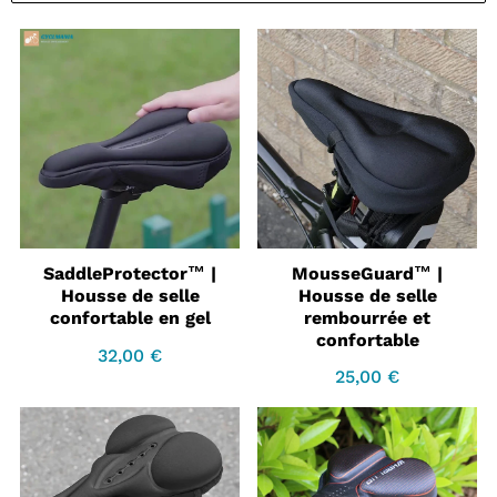
MousseGuard™ |
SaddleProtector™ |
Housse de selle
Housse de selle
rembourrée et
confortable en gel
confortable
32,00 €
Prix
32,00
25,00 €
régulier
€
Prix
25,00
régulier
€