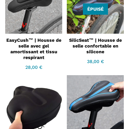
ÉPUISÉ
EasyCush™ | Housse de
SilicSeat™ | Housse de
selle avec gel
selle confortable en
amortissant et tissu
silicone
respirant
38,00 €
Prix
38,00
28,00 €
régulier
€
Prix
28,00
régulier
€