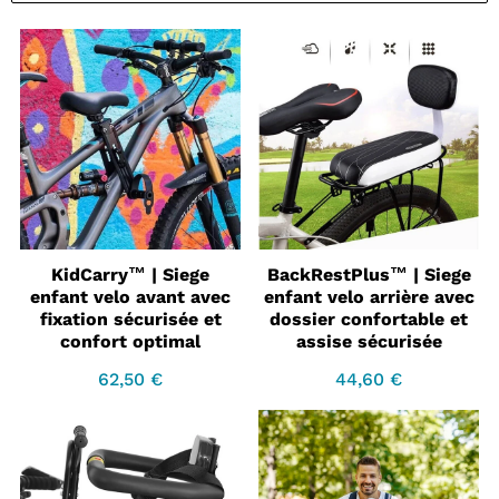
KidCarry™ | Siege
BackRestPlus™ | Siege
enfant velo avant avec
enfant velo arrière avec
fixation sécurisée et
dossier confortable et
confort optimal
assise sécurisée
62,50 €
44,60 €
Prix
62,50
Prix
44,60
régulier
€
régulier
€