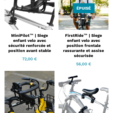

ÉPUISÉ
MiniPilot™ | Siege
FirstRide™ | Siege
enfant velo avec
enfant velo avec
sécurité renforcée et
position frontale
position avant stable
rassurante et assise
sécurisée
72,00 €
Prix
72,00
56,00 €
régulier
€
Prix
56,00
régulier
€