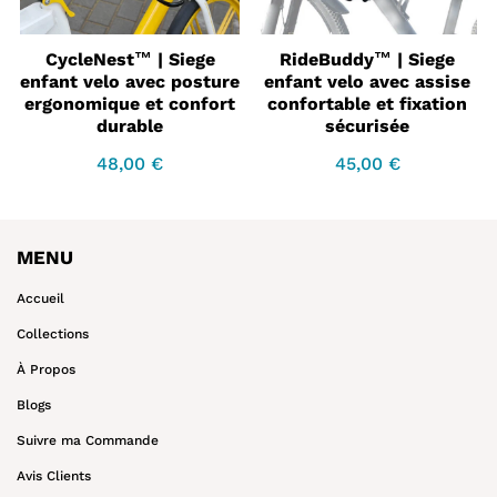
CycleNest™ | Siege
RideBuddy™ | Siege
enfant velo avec posture
enfant velo avec assise
ergonomique et confort
confortable et fixation
durable
sécurisée
48,00 €
45,00 €
Prix
48,00
Prix
45,00
régulier
€
régulier
€
MENU
Accueil
Collections
À Propos
Blogs
Suivre ma Commande
Avis Clients