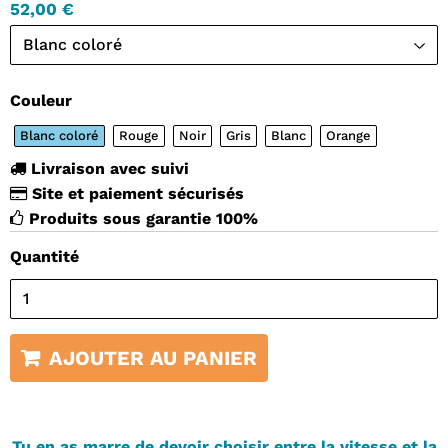
52,00 €
Couleur
Blanc coloré
Rouge
Noir
Gris
Blanc
Orange
Livraison avec suivi
Site et paiement sécurisés
Produits sous garantie 100%
Quantité
AJOUTER AU PANIER
Tu en as marre de devoir choisir entre la vitesse et la