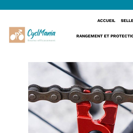
›
ClampPro™ | Pince chaine velo 5 en 1
Accueil
ACCUEIL
SELL
RANGEMENT ET PROTECTI