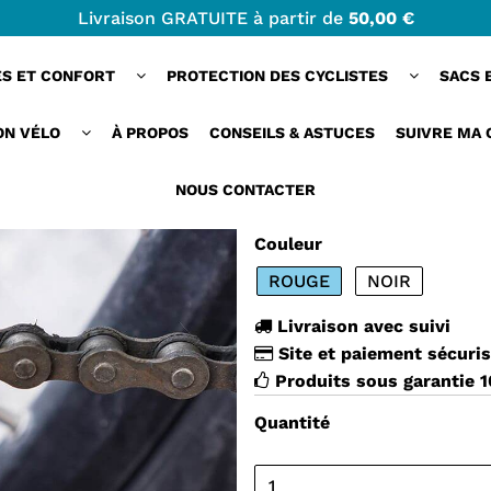
Livraison GRATUITE à partir de
50,00 €
ES ET CONFORT
PROTECTION DES CYCLISTES
SACS 
CLAMPPRO™ | PIN
ON VÉLO
À PROPOS
CONSEILS & ASTUCES
SUIVRE MA
24,00 €
NOUS CONTACTER
Couleur
ROUGE
NOIR
Livraison avec suivi
Site et paiement sécuri
Produits sous garantie 
Quantité