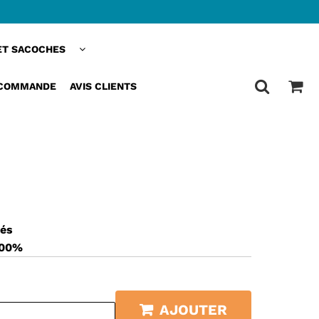
ET SACOCHES
CE CHAINE VELO 5 EN 1
 COMMANDE
AVIS CLIENTS
sés
100%
AJOUTER