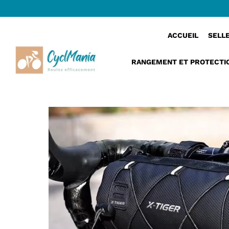
›
RoadSnap™ | Sacoche guidon vélo étanche et 
Accueil
ACCUEIL
SELL
RANGEMENT ET PROTECTI