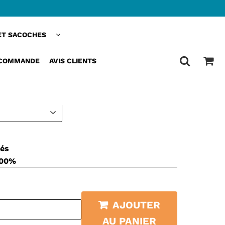
ET SACOCHES
COCHE GUIDON VÉLO
ISTANTE POUR DES TRAJETS
 COMMANDE
AVIS CLIENTS
sés
100%
AJOUTER
AU PANIER