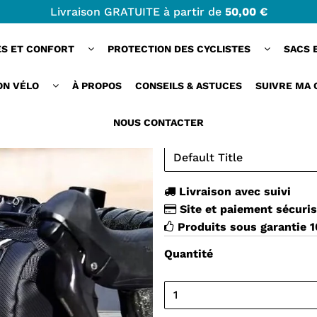
Livraison GRATUITE à partir de
50,00 €
résistante pour des trajets sans encombre
ES ET CONFORT
PROTECTION DES CYCLISTES
SACS 
ROADSNAP™ | SA
ÉTANCHE ET RÉS
ON VÉLO
À PROPOS
CONSEILS & ASTUCES
SUIVRE MA
SANS ENCOMBRE
NOUS CONTACTER
32,00 €
Livraison avec suivi
Site et paiement sécuri
Produits sous garantie 
Quantité