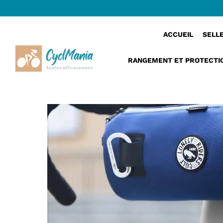
›
VeloNest™ | Sacoche guidon vélo compacte e
Accueil
ACCUEIL
SELL
RANGEMENT ET PROTECTI