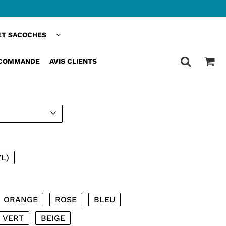
ET SACOCHES
COCHE GUIDON VÉLO
ANCHE
 COMMANDE
AVIS CLIENTS
ELLE
7L)
ORANGE
ROSE
BLEU
VERT
BEIGE