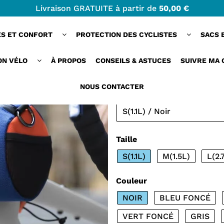
Livraison GRATUITE à partir de
50,00 €
t étanche multifonctionnelle
ES ET CONFORT
PROTECTION DES CYCLISTES
SACS 
VELONEST™ | SA
COMPACTE ET ÉT
ON VÉLO
À PROPOS
CONSEILS & ASTUCES
SUIVRE MA
MULTIFONCTIONN
NOUS CONTACTER
29,40 €
Taille
S(1.1L)
M(1.5L)
L(2.
Couleur
NOIR
BLEU FONCÉ
VERT FONCÉ
GRIS