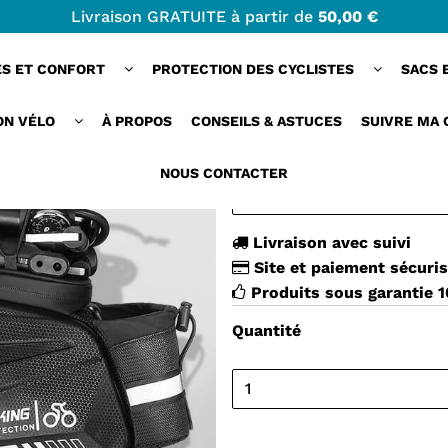
Livraison GRATUITE à partir de
50,00 €
agage 8.6L étanche et pratique
ES ET CONFORT
PROTECTION DES CYCLISTES
SACS 
PROOFREARRACK
PORTE BAGAGE 8.
ON VÉLO
À PROPOS
CONSEILS & ASTUCES
SUIVRE MA
32,00 €
NOUS CONTACTER
Livraison avec suivi
Site et paiement sécuri
Produits sous garantie 
Quantité