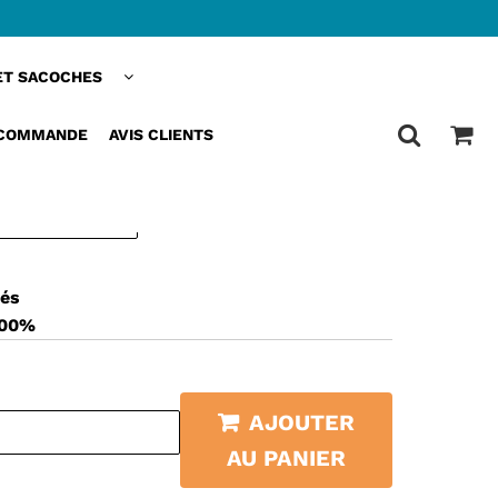
ET SACOCHES
POUCH™ | SACOCHE VELO
6L ÉTANCHE ET PRATIQUE
 COMMANDE
AVIS CLIENTS
sés
100%
AJOUTER
AU PANIER