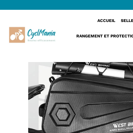
›
ProofRearRackPouch™ | Sacoche velo porte b
Accueil
ACCUEIL
SELL
RANGEMENT ET PROTECTI