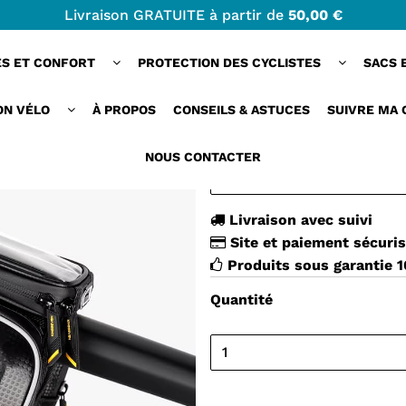
Livraison GRATUITE à partir de
50,00 €
te et résistante
ES ET CONFORT
PROTECTION DES CYCLISTES
SACS 
FRAMEFLOW™ | S
COMPACTE ET RÉ
ON VÉLO
À PROPOS
CONSEILS & ASTUCES
SUIVRE MA
39,00 €
NOUS CONTACTER
Livraison avec suivi
Site et paiement sécuri
Produits sous garantie 
Quantité