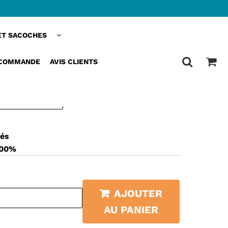
ET SACOCHES
ACOCHE VELO TELEPHONE
SISTANTE
 COMMANDE
AVIS CLIENTS
sés
100%
AJOUTER
AU PANIER