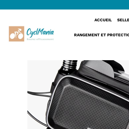
›
FrameFlow™ | Sacoche velo telephone compac
Accueil
ACCUEIL
SELL
RANGEMENT ET PROTECTI