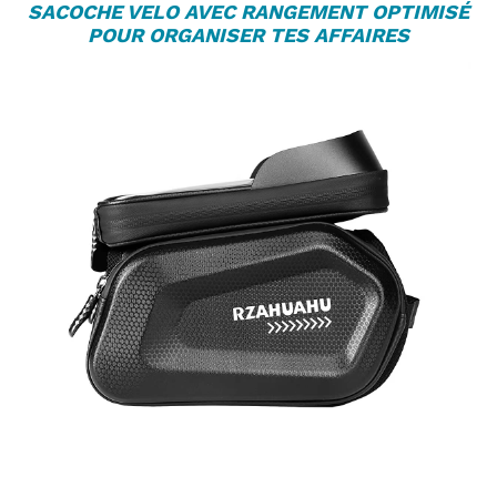
SACOCHE VELO
AVEC RANGEMENT OPTIMISÉ
POUR ORGANISER TES AFFAIRES