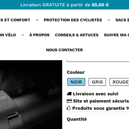
Livraison GRATUITE à partir de
50,00 €
discret et robuste
ES ET CONFORT
PROTECTION DES CYCLISTES
SACS 
MICROPHONEMOU
TELEPHONE VELO
ON VÉLO
À PROPOS
CONSEILS & ASTUCES
SUIVRE MA
28,00 €
NOUS CONTACTER
Couleur
NOIR
GRIS
ROUGE
Livraison avec suivi
Site et paiement sécuri
Produits sous garantie 
Quantité