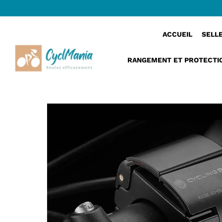
›
MicroPhoneMount™ | Support telephone velo 
Accueil
ACCUEIL
SELL
RANGEMENT ET PROTECTI